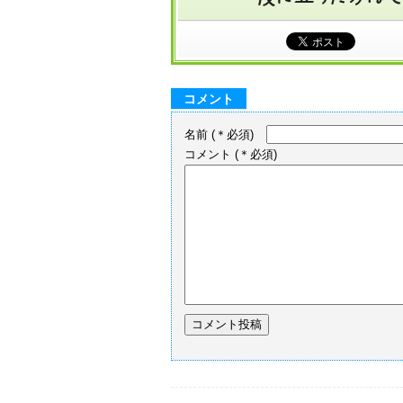
コメント
名前
(＊必須)
コメント
(＊必須)