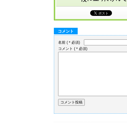
コメント
名前
(＊必須)
コメント
(＊必須)