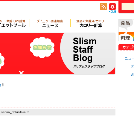
ニュ
ダ
S
0
件
senna_obtusifolia05