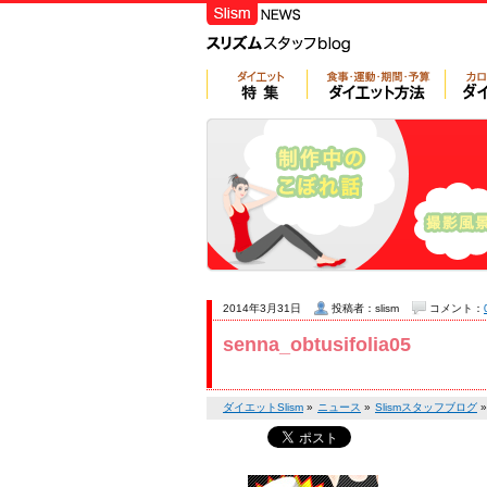
2014年3月31日
投稿者：slism
コメント：
senna_obtusifolia05
ダイエットSlism
»
ニュース
»
Slismスタッフブログ
»