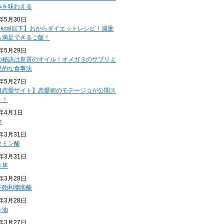
みを味わえる
4年5月30日
0kcal以下】おからダイエットレシピ！減量
も満足できるご飯！
4年5月29日
の秘訣は良質のオイル！オメガ３のサプリよ
果的な食事法
4年5月27日
規恋愛サイト】恋愛術のモテージョが公開ス
ト！
4年4月1日
ウ
4年3月31日
タミン酸
4年3月31日
ス草
4年3月28日
不飽和脂肪酸
4年3月28日
シ油
4年3月27日