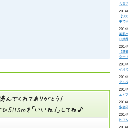
も旨
201
【50
中で
201
美肌
り効
201
【新
ター
201
イオ
201
グル
201
エビ
201
多価
201
ヒマ
201