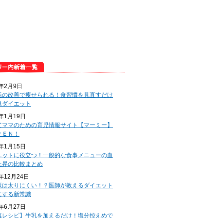
5年2月9日
活の改善で痩せられる！食習慣を見直すだけ
単ダイエット
5年1月19日
てママのための育児情報サイト【マーミー】
ＰＥＮ！
5年1月15日
エットに役立つ！一般的な食事メニューの血
上昇の比較まとめ
4年12月24日
飯は太りにくい！？医師が教えるダイエット
にする新常識
4年6月27日
塩レシピ】牛乳を加えるだけ！塩分控えめで