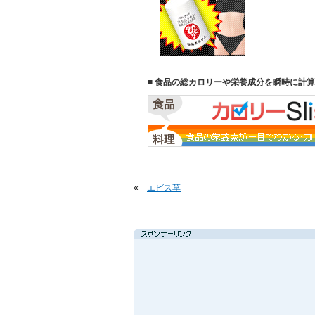
■ 食品の総カロリーや栄養成分を瞬時に計算
«
エビス草