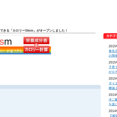
できる「カロリーSlism」がオープンしました！
201
食生
の簡
201
子育
がＯ
201
ダイ
糖値
201
冷ご
を楽
201
【減