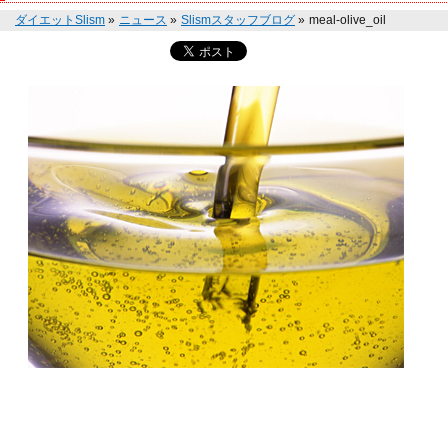
ダイエットSlism
»
ニュース
»
Slismスタッフブログ
»
meal-olive_oil