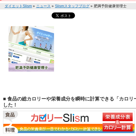
ダイエットSlism
»
ニュース
»
Slismスタッフブログ
»
肥満予防健康管理士
■ 食品の総カロリーや栄養成分を瞬時に計算できる「カロリー
した！