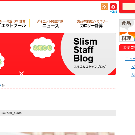
ニュ
ダ
S
0
件
140530_okara