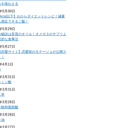
みを味わえる
4年5月30日
0kcal以下】おからダイエットレシピ！減量
も満足できるご飯！
4年5月29日
の秘訣は良質のオイル！オメガ３のサプリよ
果的な食事法
4年5月27日
規恋愛サイト】恋愛術のモテージョが公開ス
ト！
4年4月1日
ウ
4年3月31日
タミン酸
4年3月31日
ス草
4年3月28日
不飽和脂肪酸
4年3月28日
シ油
4年3月27日