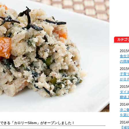
201
食生
の簡
201
子育
がＯ
201
ダイ
糖値
201
冷ご
を楽
201
できる「カロリーSlism」がオープンしました！
【減