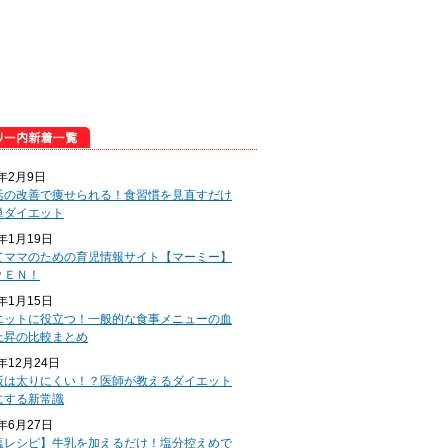
5年2月9日
活の改善で痩せられる！食習慣を見直すだけ
単ダイエット
5年1月19日
てママのための育児情報サイト【マーミー】
ＰＥＮ！
5年1月15日
エットに役立つ！一般的な食事メニューの血
上昇の比較まとめ
4年12月24日
飯は太りにくい！？医師が教えるダイエット
にする新常識
4年6月27日
塩レシピ】牛乳を加えるだけ！塩分控えめで