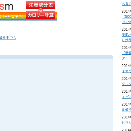
も旨
201
【50
中で
201
美肌
！減量中でも
り効
201
【新
ター
201
イオ
201
グル
201
エビ
201
多価
201
ヒマ
201