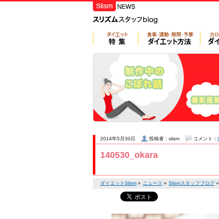
2014年5月30日
投稿者：slism
コメント：
140530_okara
ダイエットSlism
»
ニュース
»
Slismスタッフブログ
»