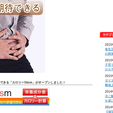
201
食生
の簡
201
子育
がＯ
201
ダイ
できる「カロリーSlism」がオープンしました！
糖値
201
冷ご
を楽
201
【減