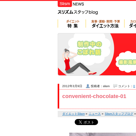
2012年3月9日
投稿者：slism
コメント：
0
convenient-chocolate-01
ダイエットSlism
»
ニュース
»
Slismスタッフブログ
»