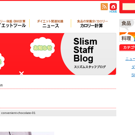
ニュ
ダ
S
件
convenient-chocolate-01