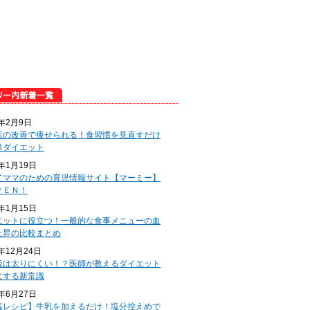
5年2月9日
活の改善で痩せられる！食習慣を見直すだけ
単ダイエット
5年1月19日
てママのための育児情報サイト【マーミー】
ＰＥＮ！
5年1月15日
エットに役立つ！一般的な食事メニューの血
上昇の比較まとめ
4年12月24日
飯は太りにくい！？医師が教えるダイエット
にする新常識
4年6月27日
塩レシピ】牛乳を加えるだけ！塩分控えめで