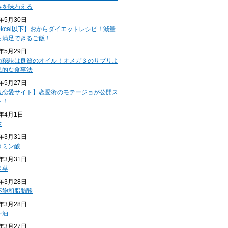
みを味わえる
4年5月30日
0kcal以下】おからダイエットレシピ！減量
も満足できるご飯！
4年5月29日
の秘訣は良質のオイル！オメガ３のサプリよ
果的な食事法
4年5月27日
規恋愛サイト】恋愛術のモテージョが公開ス
ト！
4年4月1日
ウ
4年3月31日
タミン酸
4年3月31日
ス草
4年3月28日
不飽和脂肪酸
4年3月28日
シ油
4年3月27日