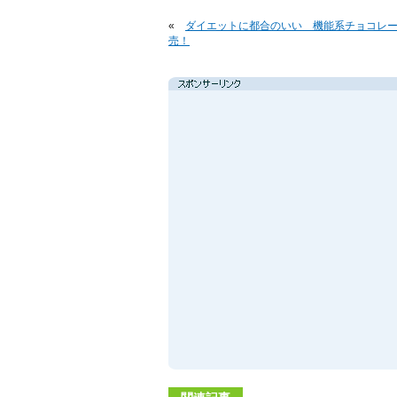
«
ダイエットに都合のいい 機能系チョコレ
売！