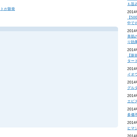
も旨
ートが新発
201
【50
中で
201
美肌
り効
201
【新
ター
201
イオ
201
グル
201
エビ
201
多価
201
ヒマ
201