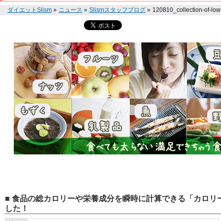
ダイエットSlism
»
ニュース
»
Slismスタッフブログ
»
120810_collection-of-low
■ 食品の総カロリーや栄養成分を瞬時に計算できる「カロリー
した！