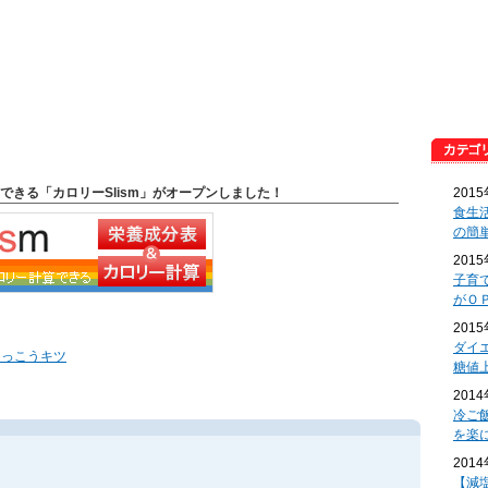
できる「カロリーSlism」がオープンしました！
201
食生
の簡
201
子育
がＯ
201
ダイ
けっこうキツ
糖値
201
冷ご
を楽
201
【減