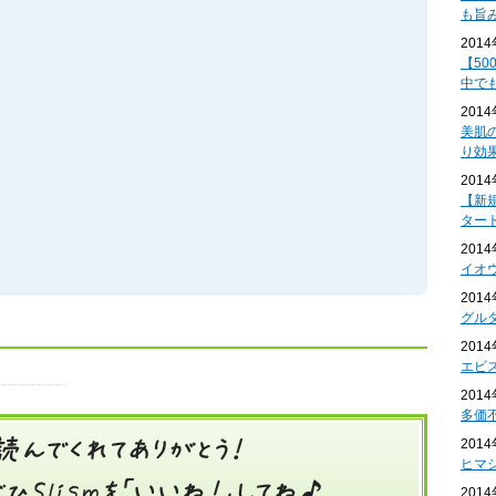
も旨
201
【50
中で
201
美肌
り効
201
【新
ター
201
イオ
201
グル
201
エビ
201
多価
201
ヒマ
201