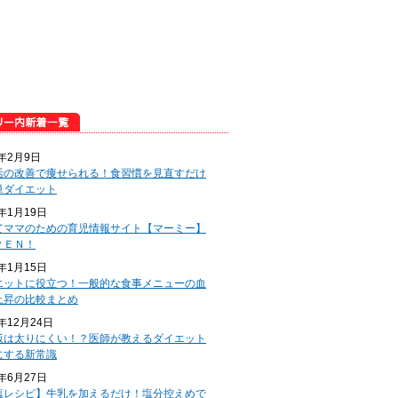
5年2月9日
活の改善で痩せられる！食習慣を見直すだけ
単ダイエット
5年1月19日
てママのための育児情報サイト【マーミー】
ＰＥＮ！
5年1月15日
エットに役立つ！一般的な食事メニューの血
上昇の比較まとめ
4年12月24日
飯は太りにくい！？医師が教えるダイエット
にする新常識
4年6月27日
塩レシピ】牛乳を加えるだけ！塩分控えめで