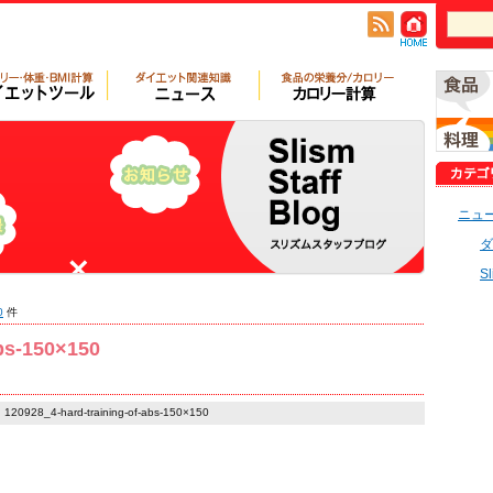
ニュ
ダ
S
0
件
abs-150×150
120928_4-hard-training-of-abs-150×150