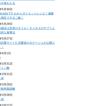
みを味わえる
4年5月30日
0kcal以下】おからダイエットレシピ！減量
も満足できるご飯！
4年5月29日
の秘訣は良質のオイル！オメガ３のサプリよ
果的な食事法
4年5月27日
規恋愛サイト】恋愛術のモテージョが公開ス
ト！
4年4月1日
ウ
4年3月31日
タミン酸
4年3月31日
ス草
4年3月28日
不飽和脂肪酸
4年3月28日
シ油
4年3月27日